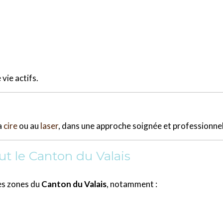
vie actifs.
a
cire
ou au
laser
, dans une approche soignée et professionnel
t le Canton du Valais
tes zones du
Canton du Valais
, notamment :