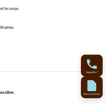
t le corps.
 de peau.
Appeler !
asculine
.
Nos services