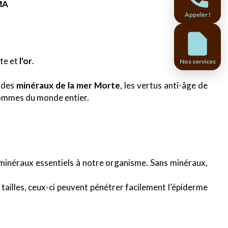
MA
Appeler !
rte et
l'or
.
Nos services
s des
minéraux de la mer
Morte
, les vertus anti-âge de
ommes du monde entier.
es minéraux essentiels à notre organisme. Sans minéraux,
 tailles, ceux-ci peuvent pénétrer facilement l’épiderme