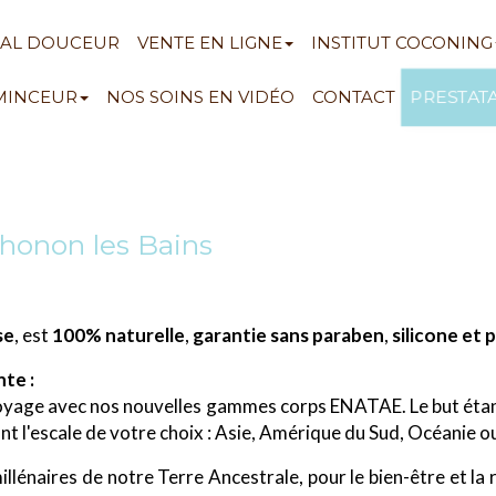
NAL DOUCEUR
VENTE EN LIGNE
INSTITUT COCONING
PRESTAT
 MINCEUR
NOS SOINS EN VIDÉO
CONTACT
Thonon les Bains
se
, est
100% naturelle
,
garantie sans paraben
,
silicone et 
te :
yage avec nos nouvelles gammes corps ENATAE. Le but étant 
nt l'escale de votre choix : Asie, Amérique du Sud, Océanie o
llénaires de notre Terre Ancestrale, pour le bien-être et l