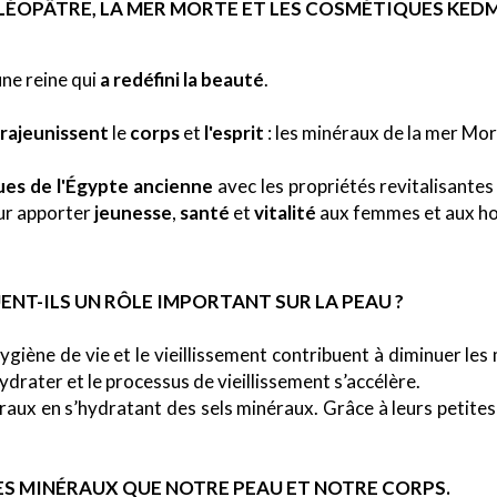
LÉOPÂTRE, LA MER MORTE ET LES COSMÉTIQUES KED
ne reine qui
a redéfini la beauté
.
rajeunissent
le
corps
et
l'esprit
: les minéraux de la mer Mo
es de l'Égypte
ancienne
avec les propriétés revitalisante
r apporter
jeunesse
,
santé
et
vitalité
aux femmes et aux h
NT-ILS UN RÔLE IMPORTANT SUR LA PEAU ?
e hygiène de vie et le vieillissement contribuent à diminuer l
ydrater et le processus de vieillissement s’accélère.
raux en s’hydratant des sels minéraux. Grâce à leurs petites
ES MINÉRAUX QUE NOTRE PEAU ET NOTRE CORPS.