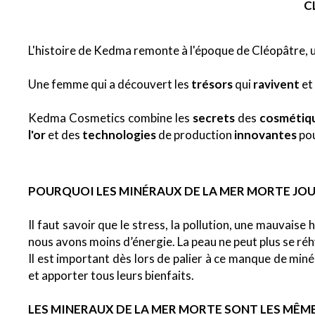
C
L'histoire de Kedma remonte à l'époque de Cléopâtre, u
Une femme qui a découvert les
trésors
qui
ravivent
et
Kedma Cosmetics combine les
secrets
des
cosmétiqu
l'or
et des
technologies
de production
innovantes
pou
POURQUOI LES MINÉRAUX DE LA MER MORTE JOUE
Il faut savoir que le stress, la pollution, une mauvais
nous avons moins d’énergie. La peau ne peut plus se réh
Il est important dès lors de palier à ce manque de miné
et apporter tous leurs bienfaits.
LES MINERAUX DE LA MER MORTE SONT LES MÊM