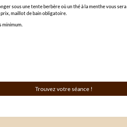
onger sous une tente berbère où un thé à la menthe vous sera 
rix, maillot de bain obligatoire.
es minimum.
Trouvez votre séance !