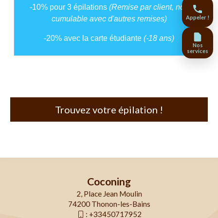
-10% pour 3 épilations
(Remise par client, non
Appeler !
cumulable avec d'autres remises)
-20% avec la carte étudiante
(-18 ans)
Nos
services
Trouvez votre épilation !
Coconing
2, Place Jean Moulin
74200 Thonon-les-Bains
:
+33450717952