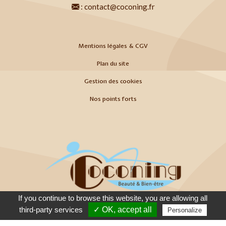
:
contact@coconing.fr
Mentions légales & CGV
Plan du site
Gestion des cookies
Nos points forts
If you continue to browse this website, you are allowing all
Appeler
E-Mail
Venir
third-party services
✓ OK, accept all
Personalize