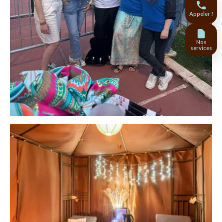
Appeler !
Nos
services