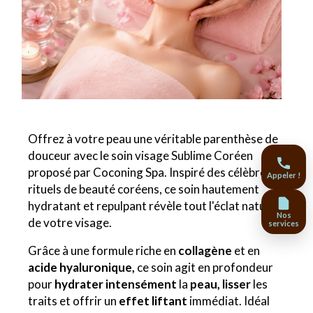
Offrez à votre peau une véritable parenthèse de
douceur avec le soin visage Sublime Coréen
proposé par Coconing Spa. Inspiré des célèbres
Appeler !
rituels de beauté coréens, ce soin hautement
hydratant et repulpant révèle tout l'éclat naturel
Nos
de votre visage.
services
Grâce à une formule riche en
collagène
et en
acide hyaluronique,
ce soin agit en profondeur
pour
hydrater intensément
la
peau, lisser
les
traits et offrir un
effet liftant
immédiat. Idéal