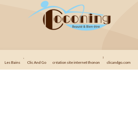
© 2026
Agence Web Thonon Les Bains
-
Référencement Google Thonon
Les Bains
Clic And Go
création site internet thonon
clicandgo.com