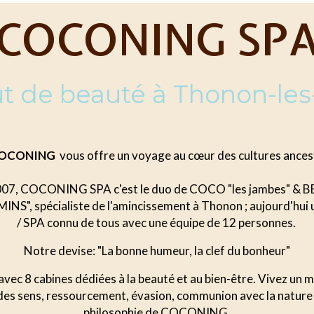
COCONING SP
tut de beauté à Thonon-les
 COCONING
vous offre un voyage au cœur des cultures ancest
007, COCONING SPA c'est le duo de COCO "les jambes" & BE
NS", spécialiste de l'amincissement à Thonon ; aujourd'hui u
/ SPA connu de tous avec une équipe de 12 personnes.
Notre devise: "La bonne humeur, la clef du bonheur"
avec 8 cabines dédiées à la beauté et au bien-être. Vivez un 
 des sens, ressourcement, évasion, communion avec la nature
philosophie de COCONING.