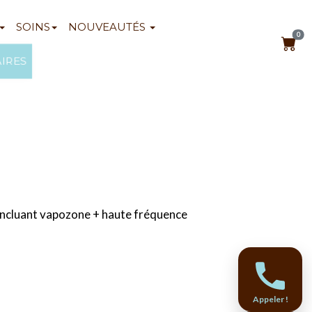
SOINS
NOUVEAUTÉS
0
AIRES
incluant vapozone + haute fréquence
Appeler !