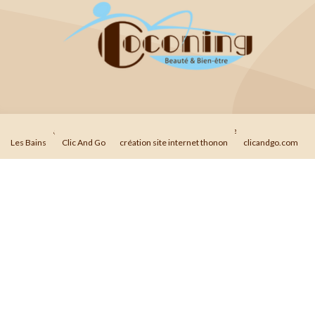
© 2026
Agence Web Thonon Les Bains
-
Référencement Google Thonon
Les Bains
Clic And Go
création site internet thonon
clicandgo.com