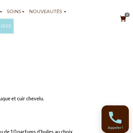
SOINS
NOUVEAUTÉS
0
AIRES
que et cuir chevelu.
Appeler !
 de 10 parfums d'huiles au choix.