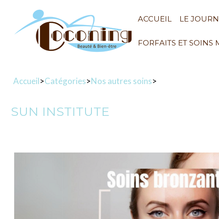
ACCUEIL
LE JOUR
FORFAITS ET SOINS
Accueil
>
Catégories
>
Nos autres soins
>
SUN INSTITUTE