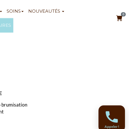
SOINS
NOUVEAUTÉS
0
AIRES
E
o brumisation
ant
Appeler !