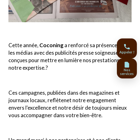
Cette année,
Coconing
a renforcé sa présence dans
les médias avec des publicités presse soigneusement
Appeler !
conçues pour mettre en lumière nos prestations et
notre expertise.?
Nos
services
Ces campagnes, publiées dans des magazines et
journaux locaux, reflètenet notre engagement
envers l'excellence et notre désir de toujours mieux
vous accompagner dans votre bien-être.