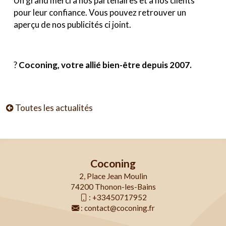
Un grand merci à nos partenaires et à nos clients
pour leur confiance. Vous pouvez retrouver un
aperçu de nos publicités ci joint.
?
Coconing, votre allié bien-être depuis 2007.
Toutes les actualités
Coconing
2, Place Jean Moulin
74200 Thonon-les-Bains
:
+33450717952
:
contact@coconing.fr