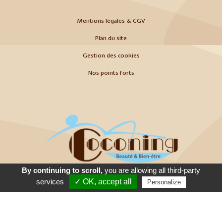
Mentions légales & CGV
Plan du site
Gestion des cookies
Nos points forts
By continuing to scroll,
you are allowing all third-party
Appeler
E-Mail
Venir
services
✓ OK, accept all
Personalize
© 2026
Agence Web Thonon Les Bains
-
Référencement Google Thonon
Les Bains
Clic And Go
création site internet thonon
clicandgo.com