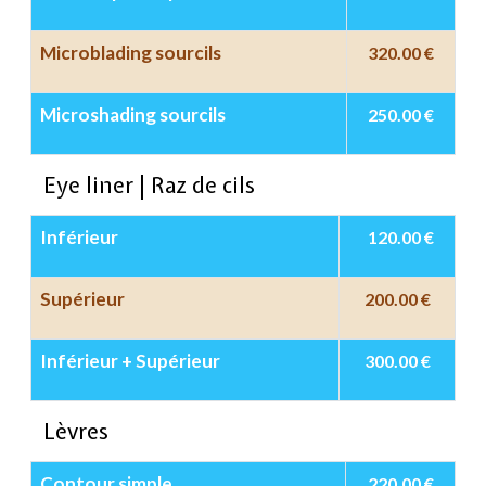
Microblading sourcils
320.00 €
Microshading sourcils
250.00 €
Eye liner | Raz de cils
Inférieur
120.00 €
Supérieur
200.00 €
Inférieur + Supérieur
300.00
€
Lèvres
Contour simple
220.00 €