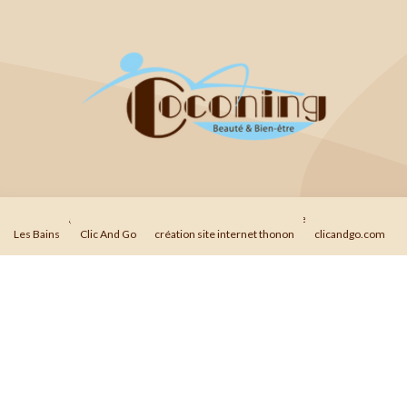
© 2026
Agence Web Thonon Les Bains
-
Référencement Google Thonon
Les Bains
Clic And Go
création site internet thonon
clicandgo.com