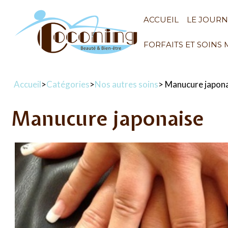
ACCUEIL
LE JOUR
FORFAITS ET SOINS
Accueil
>
Catégories
>
Nos autres soins
> Manucure japon
Manucure japonaise