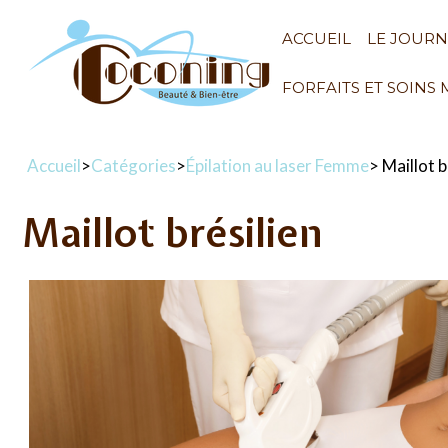
ACCUEIL
LE JOUR
FORFAITS ET SOINS
Accueil
>
Catégories
>
Épilation au laser Femme
> Maillot b
Maillot brésilien