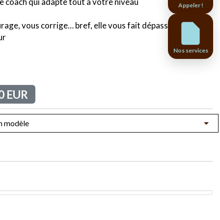
 coach qui adapte tout à votre niveau
Appeler !
rage, vous corrige… bref, elle vous fait dépasser vos
ur
Nos services
0 EUR