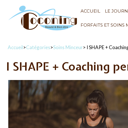
ACCUEIL
LE JOUR
FORFAITS ET SOINS
Accueil
>
Catégories
>
Soins Minceur
> I SHAPE + Coaching
I SHAPE + Coaching per