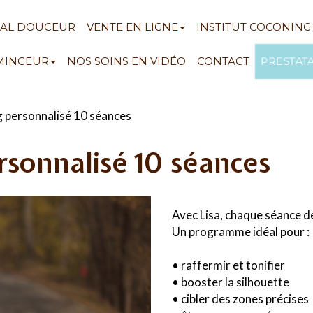
NAL DOUCEUR
VENTE EN LIGNE
INSTITUT COCONING
PRESTAT
 MINCEUR
NOS SOINS EN VIDÉO
CONTACT
 personnalisé 10 séances
sonnalisé 10 séances
Avec Lisa, chaque séance de
Un programme idéal pour :
• raffermir et tonifier
• booster la silhouette
• cibler des zones précises