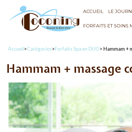
ACCUEIL
LE JOUR
FORFAITS ET SOINS
Accueil
>
Catégories
>
Forfaits Spa en DUO
> Hammam + m
Hammam + massage c