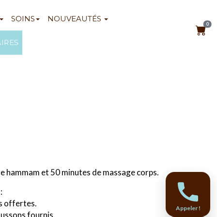
SOINS
NOUVEAUTÉS
0
AIRES
 de hammam et 50 minutes de massage corps.
:
s offertes.
Appeler !
aussons fournis.