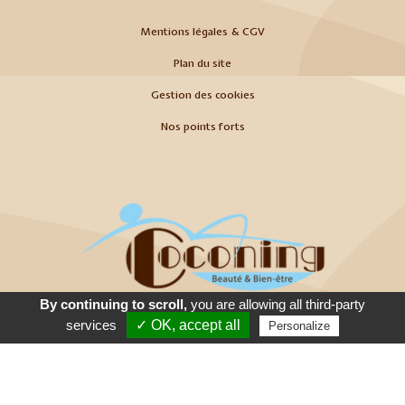
Mentions légales & CGV
Plan du site
Gestion des cookies
Nos points forts
By continuing to scroll,
you are allowing all third-party
Appeler
E-Mail
Venir
services
✓ OK, accept all
Personalize
© 2026
Agence Web Thonon Les Bains
-
Référencement Google Thonon
Les Bains
Clic And Go
création site internet thonon
clicandgo.com