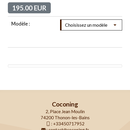
195.00 EUR
Modèle :
Coconing
2, Place Jean Moulin
74200 Thonon-les-Bains
:
+33450717952
:
contact@coconing.fr