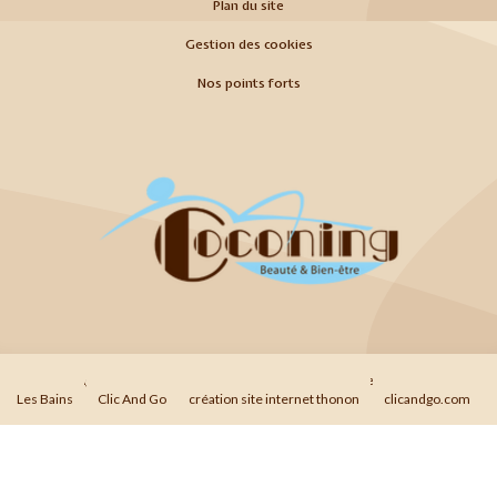
Plan du site
Gestion des cookies
Nos points forts
© 2026
Agence Web Thonon Les Bains
-
Référencement Google Thonon
Les Bains
Clic And Go
création site internet thonon
clicandgo.com