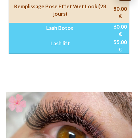
Remplissage Pose Effet Wet Look (28
80.00
jours)
€
60.00
Lash Botox
€
55.00
Lash lift
€