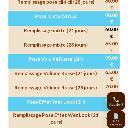
60.00
Remplissage pose cil à cil (28 jours)
€
80.00
Pose mixte (2H15)
€
60.00
Remplissage mixte (21 jours)
€
65.00
Remplissage mixte (28 jours)
€
90.00
Pose Volume Russe (2H)
€
65.00
Remplissage Volume Russe (21 jours)
€
70.00
Remplissage Volume Russe (28 jours)
€
95.00
Pose Effet Wet Look (2H)
Appeler !
€
Remplissage Pose Effet Wet Look (21
70.00
jours)
Nos
€
services