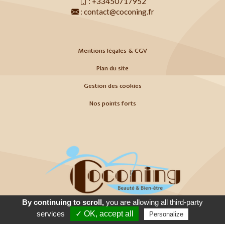
:
+33450717952
:
contact@coconing.fr
Mentions légales & CGV
Plan du site
Gestion des cookies
Nos points forts
By continuing to scroll,
you are allowing all third-party
Appeler
E-Mail
Venir
services
✓ OK, accept all
Personalize