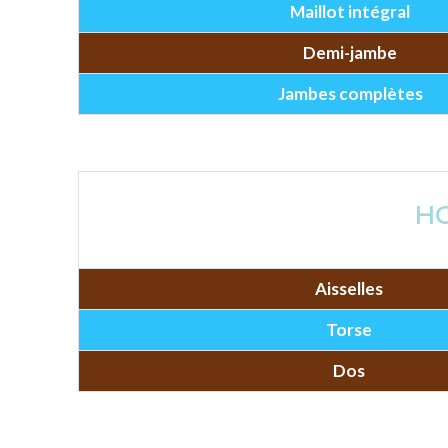
Maillot intégral
Demi-jambe
Jambes complètes
H
Aisselles
Torse
Dos