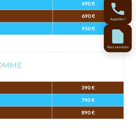
690 €
690 €
Appeler !
950 €
Nos services
OMME
390 €
790 €
890 €