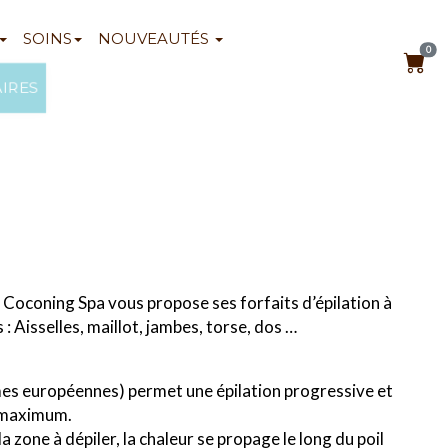
SOINS
NOUVEAUTÉS
0
AIRES
e Coconing Spa vous propose ses forfaits d’épilation à
 : Aisselles, maillot, jambes, torse, dos …
rmes européennes) permet une épilation progressive et
s maximum.
 zone à dépiler, la chaleur se propage le long du poil