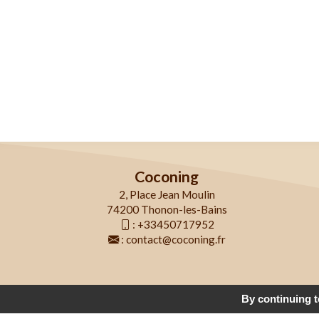
Coconing
2, Place Jean Moulin
74200 Thonon-les-Bains
:
+33450717952
:
contact@coconing.fr
By continuing to
© 2026
Agence Web Thonon Les B