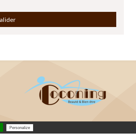
alider
Personalize
e internet thonon
clicandgo.com