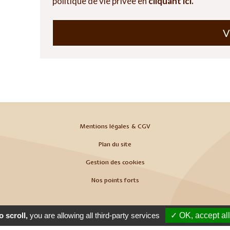
politique de vie privée en
cliquant ici.
V
Mentions légales & CGV
Plan du site
Gestion des cookies
Nos points forts
 scroll,
you are allowing all third-party services
✓ OK, accept all
ains
-
Référencement Google Thonon Les Bains
Clic And Go
création sit