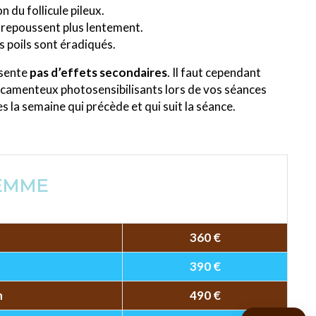
n du follicule pileux.
et repoussent plus lentement.
 poils sont éradiqués.
ésente
pas d’effets secondaires
. Il faut cependant
icamenteux photosensibilisants lors de vos séances
 la semaine qui précède et qui suit la séance.
EMME
360 €
390 €
n
490 €