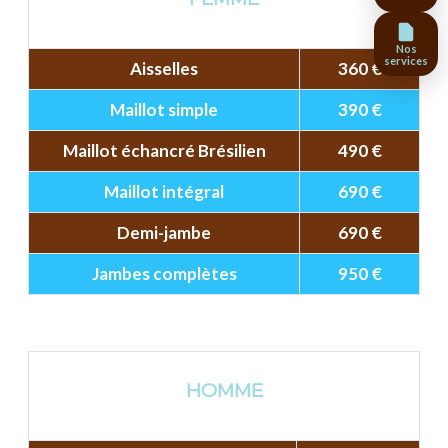
Nos
services
Aisselles
360 €
Maillot simple
390 €
Maillot échancré Brésilien
490 €
Maillot intégral
690 €
Demi-jambe
690 €
Jambes complètes
950 €
HOMME