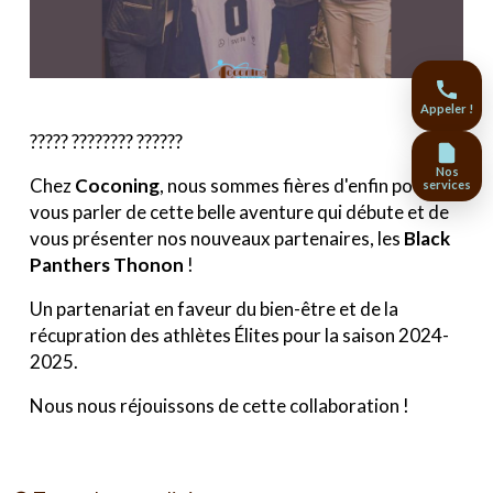
Appeler !
????? ???????? ??????
Nos
Chez
Coconing
, nous sommes fières d'enfin pouvoir
services
vous parler de cette belle aventure qui débute et de
vous présenter nos nouveaux partenaires, les
Black
Panthers Thonon
!
Un partenariat en faveur du bien-être et de la
récupration des athlètes Élites pour la saison 2024-
2025.
Nous nous réjouissons de cette collaboration !