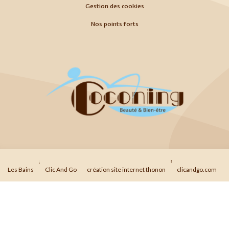
Gestion des cookies
Nos points forts
© 2026
Agence Web Thonon Les Bains
-
Référencement Google Thonon
Les Bains
Clic And Go
création site internet thonon
clicandgo.com