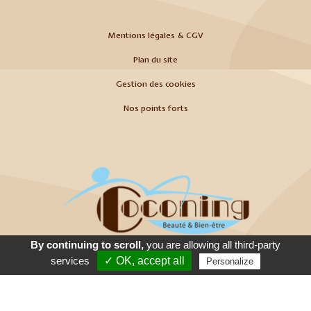
Mentions légales & CGV
Plan du site
Gestion des cookies
Nos points forts
By continuing to scroll,
you are allowing all third-party
Appeler
E-Mail
Venir
services
✓ OK, accept all
Personalize
© 2026
Agence Web Thonon Les Bains
-
Référencement Google Thonon
Les Bains
Clic And Go
création site internet thonon
clicandgo.com