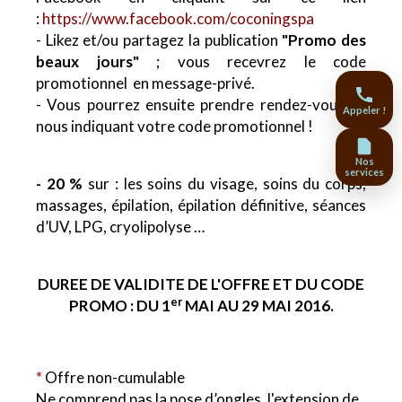
:
https://www.facebook.com/coconingspa
- Likez et/ou partagez la publication
"Promo des
beaux jours"
; vous recevrez le code
promotionnel en message-privé.
- Vous pourrez ensuite prendre rendez-vous en
Appeler !
nous indiquant votre code promotionnel !
Nos
services
- 20 %
sur : les soins du visage, soins du corps,
massages, épilation, épilation définitive, séances
d’UV, LPG, cryolipolyse …
DUREE DE VALIDITE DE L'OFFRE ET DU CODE
er
PROMO : DU 1
MAI AU 29 MAI 2016.
*
Offre non-cumulable
Ne comprend pas la pose d’ongles, l'extension de