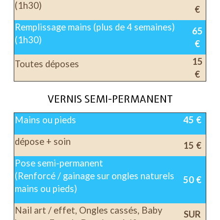
(1h30)
€
Remplissage mains (plus de 4 semaines)
65
(1h30)
€
15
Toutes déposes
€
VERNIS SEMI-PERMANENT
Mains ou pieds
45 €
dépose + soin
15 €
Pose semi-permanent
(Renforcé / gainage sur ongles naturels
50 €
mains ou pieds)
Nail art / effet, Ongles cassés, Baby
SUR