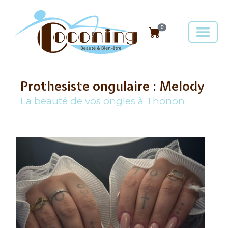
0
Prothesiste ongulaire : Melody
La beauté de vos ongles à Thonon