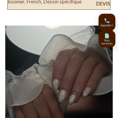
boomer, French, Dessin spécifique
DEVIS
Appeler !
Nos
services