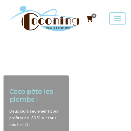
0
Coco pète les
plombs !
Deux jours seulement pour
profiter de -30 % sur tous
nos forfaits