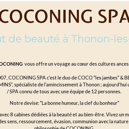
COCONING SP
tut de beauté à Thonon-les
 COCONING
vous offre un voyage au cœur des cultures ancest
007, COCONING SPA c'est le duo de COCO "les jambes" & BE
NS", spécialiste de l'amincissement à Thonon ; aujourd'hui u
/ SPA connu de tous avec une équipe de 12 personnes.
Notre devise: "La bonne humeur, la clef du bonheur"
avec 8 cabines dédiées à la beauté et au bien-être. Vivez un 
 des sens, ressourcement, évasion, communion avec la nature
philosophie de COCONING.