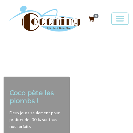
0
Coco pète les
plombs !
Deux jours seulement pour
profiter de -30 % sur tous
nos forfaits