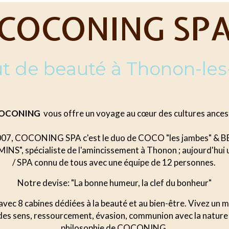
COCONING SP
tut de beauté à Thonon-les
 COCONING
vous offre un voyage au cœur des cultures ancest
007, COCONING SPA c'est le duo de COCO "les jambes" & BE
NS", spécialiste de l'amincissement à Thonon ; aujourd'hui u
/ SPA connu de tous avec une équipe de 12 personnes.
Notre devise: "La bonne humeur, la clef du bonheur"
avec 8 cabines dédiées à la beauté et au bien-être. Vivez un 
 des sens, ressourcement, évasion, communion avec la nature
philosophie de COCONING.