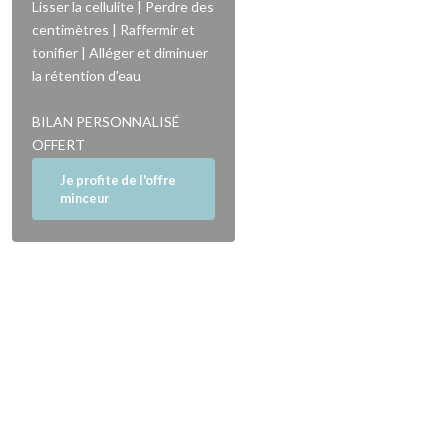
Lisser la cellulite | Perdre des
centimètres | Raffermir et
tonifier | Alléger et diminuer
la rétention d'eau
BILAN PERSONNALISÉ
OFFERT
Je profite de l'offre
minceur