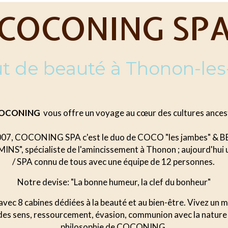
COCONING SP
tut de beauté à Thonon-les
 COCONING
vous offre un voyage au cœur des cultures ancest
007, COCONING SPA c'est le duo de COCO "les jambes" & BE
NS", spécialiste de l'amincissement à Thonon ; aujourd'hui u
/ SPA connu de tous avec une équipe de 12 personnes.
Notre devise: "La bonne humeur, la clef du bonheur"
avec 8 cabines dédiées à la beauté et au bien-être. Vivez un 
 des sens, ressourcement, évasion, communion avec la nature
philosophie de COCONING.