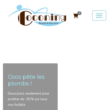
0
Coco pète les
plombs !
Deux jours seulement pour
profiter de -30 % sur tous
nos forfaits