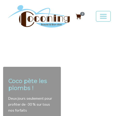
0
Coco pète les
plombs !
Deux jours seulement pour
profiter de -30 % sur tous
nos forfaits