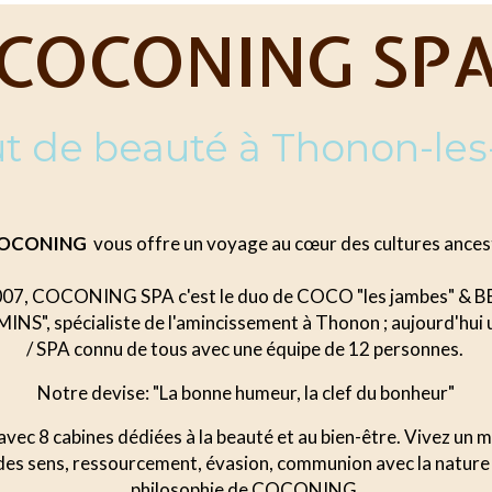
COCONING SP
tut de beauté à Thonon-les
 COCONING
vous offre un voyage au cœur des cultures ancest
007, COCONING SPA c'est le duo de COCO "les jambes" & BE
NS", spécialiste de l'amincissement à Thonon ; aujourd'hui u
/ SPA connu de tous avec une équipe de 12 personnes.
Notre devise: "La bonne humeur, la clef du bonheur"
avec 8 cabines dédiées à la beauté et au bien-être. Vivez un 
 des sens, ressourcement, évasion, communion avec la nature
philosophie de COCONING.