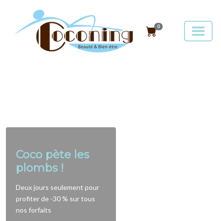
0
Coco pète les
plombs !
Deux jours seulement pour
profiter de -30 % sur tous
nos forfaits