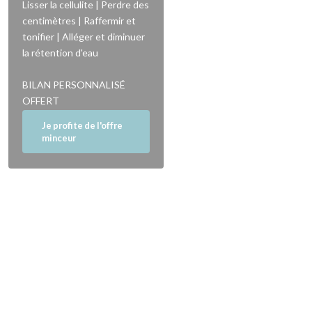
Lisser la cellulite | Perdre des
centimètres | Raffermir et
tonifier | Alléger et diminuer
la rétention d'eau
BILAN PERSONNALISÉ
OFFERT
Je profite de l'offre
minceur