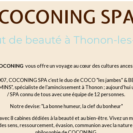
COCONING SP
tut de beauté à Thonon-les
 COCONING
vous offre un voyage au cœur des cultures ancest
007, COCONING SPA c'est le duo de COCO "les jambes" & BE
NS", spécialiste de l'amincissement à Thonon ; aujourd'hui u
/ SPA connu de tous avec une équipe de 12 personnes.
Notre devise: "La bonne humeur, la clef du bonheur"
avec 8 cabines dédiées à la beauté et au bien-être. Vivez un 
 des sens, ressourcement, évasion, communion avec la nature
philosophie de COCONING.