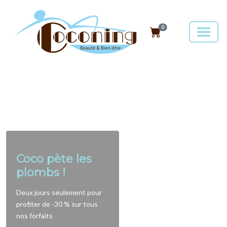
0
Coco pète les
plombs !
Deux jours seulement pour
profiter de -30 % sur tous
nos forfaits