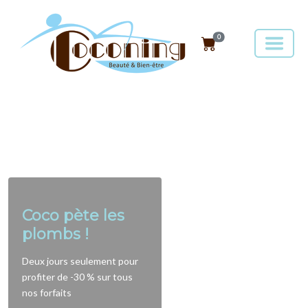
0
Coco pète les
plombs !
Deux jours seulement pour
profiter de -30 % sur tous
nos forfaits