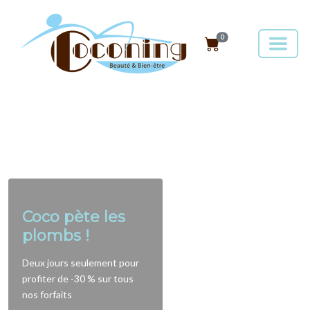
0
Coco pète les
plombs !
Deux jours seulement pour
profiter de -30 % sur tous
nos forfaits