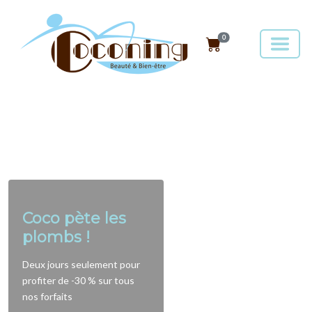
0
Coco pète les
plombs !
Deux jours seulement pour
profiter de -30 % sur tous
nos forfaits