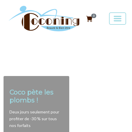
0
Coco pète les
plombs !
Deux jours seulement pour
profiter de -30 % sur tous
nos forfaits