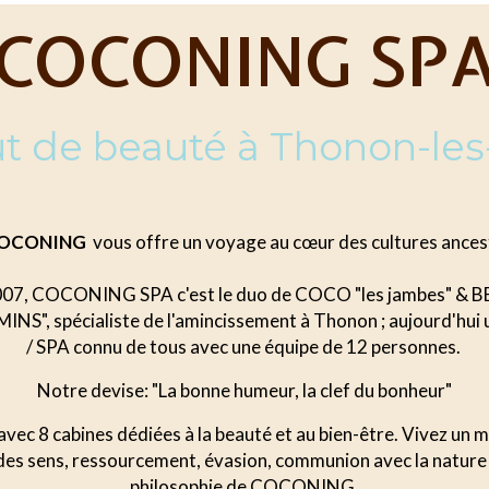
COCONING SP
tut de beauté à Thonon-les
 COCONING
vous offre un voyage au cœur des cultures ancest
007, COCONING SPA c'est le duo de COCO "les jambes" & BE
NS", spécialiste de l'amincissement à Thonon ; aujourd'hui u
/ SPA connu de tous avec une équipe de 12 personnes.
Notre devise: "La bonne humeur, la clef du bonheur"
avec 8 cabines dédiées à la beauté et au bien-être. Vivez un 
 des sens, ressourcement, évasion, communion avec la nature
philosophie de COCONING.